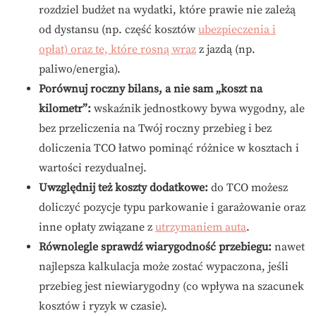
rozdziel budżet na wydatki, które prawie nie zależą
od dystansu (np. część kosztów
ubezpieczenia i
opłat) oraz te, które rosną wraz
z jazdą (np.
paliwo/energia).
Porównuj roczny bilans, a nie sam „koszt na
kilometr”:
wskaźnik jednostkowy bywa wygodny, ale
bez przeliczenia na Twój roczny przebieg i bez
doliczenia TCO łatwo pominąć różnice w kosztach i
wartości rezydualnej.
Uwzględnij też koszty dodatkowe:
do TCO możesz
doliczyć pozycje typu parkowanie i garażowanie oraz
inne opłaty związane z
utrzymaniem auta
.
Równolegle sprawdź wiarygodność przebiegu:
nawet
najlepsza kalkulacja może zostać wypaczona, jeśli
przebieg jest niewiarygodny (co wpływa na szacunek
kosztów i ryzyk w czasie).