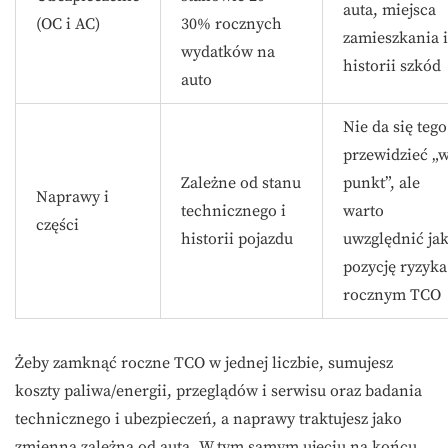
auta, miejsca
(OC i AC)
30% rocznych
zamieszkania i
wydatków na
historii szkód
auto
Nie da się tego
przewidzieć „
Zależne od stanu
punkt”, ale
Naprawy i
technicznego i
warto
części
historii pojazdu
uwzględnić ja
pozycję ryzyka
rocznym TCO
Żeby zamknąć roczne TCO w jednej liczbie, sumujesz
koszty paliwa/energii, przeglądów i serwisu oraz badania
technicznego i ubezpieczeń, a naprawy traktujesz jako
zmienną zależną od auta. W tym samym ujęciu na końcu