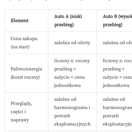
Auto A (niski
Auto B (wyso
Element
przebieg)
przebieg)
Cena zakupu
zależna od oferty
zależna od of
(na start)
liczony z: roczny
liczony z: ro
Paliwo/energia
przebieg ×
przebieg ×
(koszt roczny)
zużycie × cena
zużycie × cen
jednostkowa
jednostkowa
zależne od
zależne od
Przeglądy,
harmonogramu i
harmonogram
części i
potrzeb
potrzeb
naprawy
eksploatacyjnych
eksploatacyj