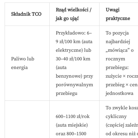
Rząd wielkości /
Uwagi
Składnik TCO
jak go ująć
praktyczne
Przykładowo: 6–
To pozycja
9 zł/100 km (auta
najbardziej
elektryczne) lub
„mówiąca” o
Paliwo lub
30–40 zł/100 km
rocznym
energia
(auta
przebiegu:
benzynowe) przy
zużycie × rocz
porównywalnym
przebieg × cen
przebiegu
jednostkowa
To zwykle kosz
600–1100 zł/rok
cykliczny
(auta miejskie)
(częściej zależ
oraz 800–1500
od okresu niż 