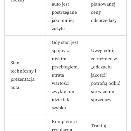
auto jest
planowanej
postrzegane
ceny
jako mniej
odsprzedaży
zużyte
Gdy stan jest
spójny z
Uwzględnij,
niskim
że różnice w
Stan
przebiegiem,
„odczuciu
techniczny i
utrata
jakości”
prezentacja
wartości
potrafią odbić
auta
zwykle nie
się w cenie
idzie tak
sprzedaży
szybko
Kompletna i
Traktuj
regularna