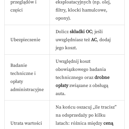
przeglądów i
eksploatacyjnych (np. olej,
części
filtry, klocki hamulcowe,
opony).
Dolicz
składki OC
; jeśli
Ubezpieczenie
uwzględniasz też
AC
, dodaj
jego koszt.
Uwzględnij koszt
Badanie
obowiązkowego badania
techniczne i
technicznego oraz
drobne
opłaty
opłaty
związane z obsługą
administracyjne
auta.
Na końcu oszacuj „ile tracisz”
na odsprzedaży po kilku
Utrata wartości
latach: różnica między
ceną