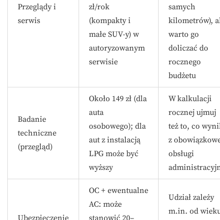
Przeglądy i
zł/rok
samych
serwis
(kompakty i
kilometrów), a
małe SUV-y) w
warto go
autoryzowanym
doliczać do
serwisie
rocznego
budżetu
Około 149 zł (dla
W kalkulacji
auta
rocznej ujmuj
Badanie
osobowego); dla
też to, co wyn
techniczne
aut z instalacją
z obowiązkowe
(przegląd)
LPG może być
obsługi
wyższy
administracyjn
OC + ewentualne
Udział zależy
AC: może
m.in. od wiek
Ubezpieczenie
stanowić 20–