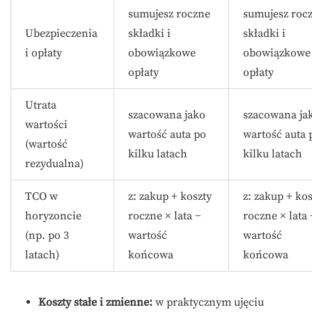
sumujesz roczne
sumujesz roc
Ubezpieczenia
składki i
składki i
i opłaty
obowiązkowe
obowiązkowe
opłaty
opłaty
Utrata
szacowana jako
szacowana ja
wartości
wartość auta po
wartość auta 
(wartość
kilku latach
kilku latach
rezydualna)
TCO w
z: zakup + koszty
z: zakup + kos
horyzoncie
roczne × lata −
roczne × lata 
(np. po 3
wartość
wartość
latach)
końcowa
końcowa
Koszty stałe i zmienne:
w praktycznym ujęciu