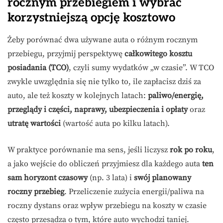
rocznym przebiegiem i wybrać
korzystniejszą opcję kosztowo
Żeby porównać dwa używane auta o różnym rocznym
przebiegu, przyjmij perspektywę
całkowitego kosztu
posiadania (TCO)
, czyli sumy wydatków „w czasie”. W TCO
zwykle uwzględnia się nie tylko to, ile zapłacisz dziś za
auto, ale też koszty w kolejnych latach:
paliwo/energię,
przeglądy i części, naprawy, ubezpieczenia i opłaty
oraz
utratę wartości
(wartość auta po kilku latach).
W praktyce porównanie ma sens, jeśli liczysz
rok po roku
,
a jako wejście do obliczeń przyjmiesz dla każdego auta
ten
sam horyzont czasowy
(np. 3 lata) i
swój planowany
roczny przebieg
. Przeliczenie zużycia energii/paliwa na
roczny dystans oraz wpływ przebiegu na koszty w czasie
często przesądza o tym, które auto wychodzi taniej.