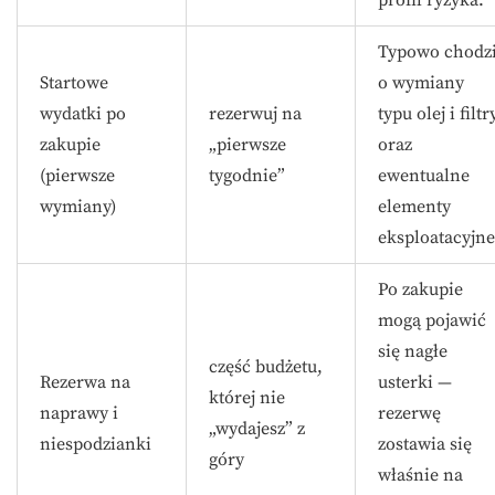
Typowo chodz
Startowe
o wymiany
wydatki po
rezerwuj na
typu olej i filtr
zakupie
„pierwsze
oraz
(pierwsze
tygodnie”
ewentualne
wymiany)
elementy
eksploatacyjne
Po zakupie
mogą pojawić
się nagłe
część budżetu,
Rezerwa na
usterki —
której nie
naprawy i
rezerwę
„wydajesz” z
niespodzianki
zostawia się
góry
właśnie na