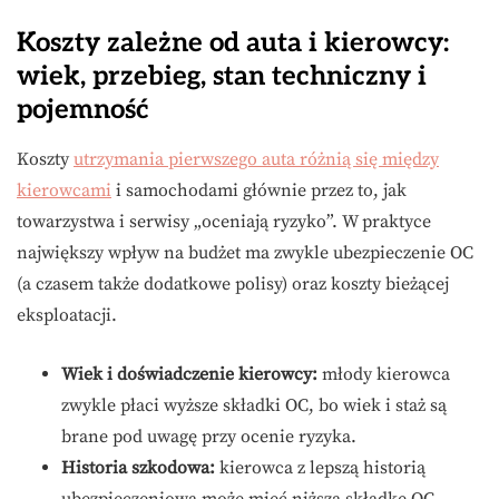
Koszty zależne od auta i kierowcy:
wiek, przebieg, stan techniczny i
pojemność
Koszty
utrzymania pierwszego auta różnią się między
kierowcami
i samochodami głównie przez to, jak
towarzystwa i serwisy „oceniają ryzyko”. W praktyce
największy wpływ na budżet ma zwykle ubezpieczenie OC
(a czasem także dodatkowe polisy) oraz koszty bieżącej
eksploatacji.
Wiek i doświadczenie kierowcy:
młody kierowca
zwykle płaci wyższe składki OC, bo wiek i staż są
brane pod uwagę przy ocenie ryzyka.
Historia szkodowa:
kierowca z lepszą historią
ubezpieczeniową może mieć niższą składkę OC.