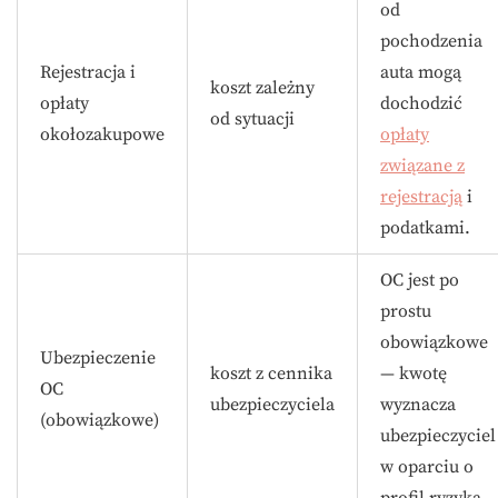
od
pochodzenia
Rejestracja i
auta mogą
koszt zależny
opłaty
dochodzić
od sytuacji
okołozakupowe
opłaty
związane z
rejestracją
i
podatkami.
OC jest po
prostu
obowiązkowe
Ubezpieczenie
koszt z cennika
— kwotę
OC
ubezpieczyciela
wyznacza
(obowiązkowe)
ubezpieczyciel
w oparciu o
profil ryzyka.