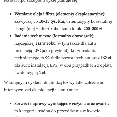
Na start (po zakupie) zwykle planuje się:
Wymianę oleju i filtra (elementy eksploatacyjne):
zazwyczaj co
10–15 tys. km
; orientacyjny koszt takiej
usługi (olej + filtr + robocizna) to
ok. 200–300 zł
.
Badanie techniczne (formalny obowiązek):
najczęściej
raz w roku
(w tym także dla aut z
instalacją LPG jako przykład); koszt badania
technicznego to
99 zł
dla pozostałych aut oraz
162 zł
dla aut z instalacją LPG, w obu przypadkach z opłatą
ewidencyjną
1 zł
.
W kolejnych cyklach dochodzą też wydatki zależne od
intensywności eksploatacji i stanu auta:
Serwis i naprawy wynikające z zużycia oraz awarii:
to kategoria trudna do przewidzenia w kwocie,