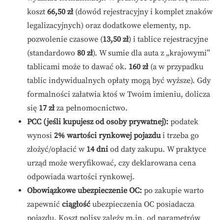
koszt
66,50 zł
(dowód rejestracyjny i komplet znaków
legalizacyjnych) oraz dodatkowe elementy, np.
pozwolenie czasowe (
13,50 zł
) i tablice rejestracyjne
(standardowo
80 zł
). W sumie dla auta z „krajowymi”
tablicami może to dawać ok.
160 zł
(a w przypadku
tablic indywidualnych opłaty mogą być wyższe). Gdy
formalności załatwia ktoś w Twoim imieniu, dolicza
się
17 zł
za pełnomocnictwo.
PCC (jeśli kupujesz od osoby prywatnej):
podatek
wynosi
2% wartości rynkowej pojazdu
i trzeba go
złożyć/opłacić w
14 dni
od daty zakupu. W praktyce
urząd może weryfikować, czy deklarowana cena
odpowiada wartości rynkowej.
Obowiązkowe ubezpieczenie OC:
po zakupie warto
zapewnić
ciągłość
ubezpieczenia OC posiadacza
pojazdu. Koszt polisy zależy m.in. od parametrów