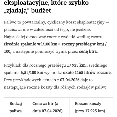
eksploatacyjne, które szybko
„zjadają” budżet
Paliwo to powtarzalny, cykliczny koszt eksploatacyjny —
płacisz za nie w zależności od tego, ile jeździsz.
Najprościej oszacować roczne wydatki według wzoru:
(średnie spalanie w l/100 km × roczny przebieg w km) /
100
, a następnie pomnożyć wynik przez
cenę litra
.
Przykład: dla rocznego przebiegu
17 925 km
i średniego
spalania
6,5 l/100 km
wychodzi
około 1165 litrów rocznie
.
Przy przykładowych cenach z
07.04.2026
daje to
następujące roczne koszty dla różnych rodzajów paliw:
Rodzaj
Cena za litr (z
Roczne koszty
paliwa
dnia 07.04.2026)
(przy 17 925 km)