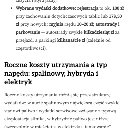
zużycia i stylu jazdy).
Wybrane wydatki dodatkowe:
rejestracja
to ok.
100 zł
przy zachowaniu dotychczasowych tablic lub
178,50
zł
przy nowych;
myjnia
rzędu
10–20 zł
;
autostrady i
parkowanie
— autostrady zwykle
kilkadziesiąt zł
za
przejazd, a parkingi
kilkanaście zł
(zależnie od
częstotliwości).
Roczne koszty utrzymania a typ
napędu: spalinowy, hybryda i
elektryk
Roczne koszty utrzymania różnią się przez strukturę
wydatków: w aucie spalinowym największą część zwykle
stanowi paliwo i wydatki serwisowe związane z typową
eksploatacją silnika, w hybrydzie paliwo jest niższe
(szczególnie w mieście), a w elektryku „tankowanie”