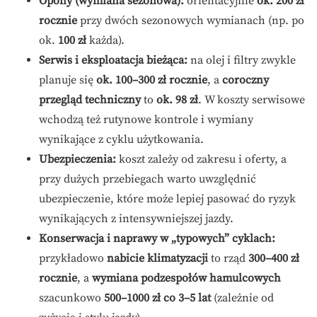
Opony (wymiana sezonowa):
orientacyjnie
ok. 200 zł
rocznie
przy dwóch sezonowych wymianach (np. po
ok.
100 zł
każda).
Serwis i eksploatacja bieżąca:
na olej i filtry zwykle
planuje się
ok. 100–300 zł rocznie
, a
coroczny
przegląd techniczny
to
ok. 98 zł
. W koszty serwisowe
wchodzą też rutynowe kontrole i wymiany
wynikające z cyklu użytkowania.
Ubezpieczenia:
koszt zależy od zakresu i oferty, a
przy dużych przebiegach warto uwzględnić
ubezpieczenie, które może lepiej pasować do ryzyk
wynikających z intensywniejszej jazdy.
Konserwacja i naprawy w „typowych” cyklach:
przykładowo
nabicie klimatyzacji
to rząd
300–400 zł
rocznie
, a
wymiana podzespołów hamulcowych
szacunkowo
500–1000 zł co 3–5 lat
(zależnie od