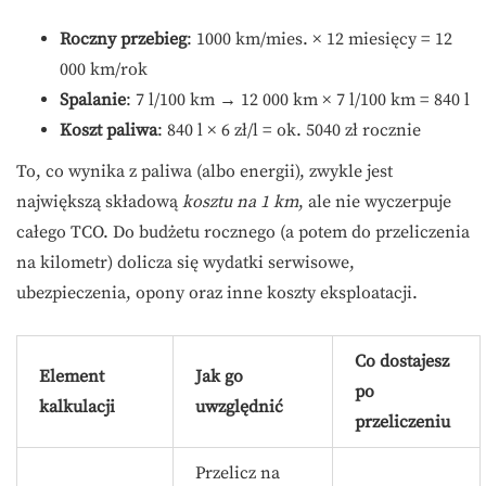
Roczny przebieg
: 1000 km/mies. × 12 miesięcy = 12
000 km/rok
Spalanie
: 7 l/100 km → 12 000 km × 7 l/100 km = 840 l
Koszt paliwa
: 840 l × 6 zł/l = ok. 5040 zł rocznie
To, co wynika z paliwa (albo energii), zwykle jest
największą składową
kosztu na 1 km
, ale nie wyczerpuje
całego TCO. Do budżetu rocznego (a potem do przeliczenia
na kilometr) dolicza się wydatki serwisowe,
ubezpieczenia, opony oraz inne koszty eksploatacji.
Co dostajesz
Element
Jak go
po
kalkulacji
uwzględnić
przeliczeniu
Przelicz na