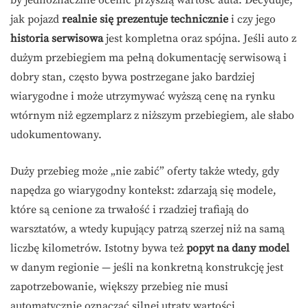
jak pojazd
realnie się prezentuje technicznie
i czy jego
historia serwisowa
jest kompletna oraz spójna. Jeśli auto z
dużym przebiegiem ma pełną dokumentację serwisową i
dobry stan, często bywa postrzegane jako bardziej
wiarygodne i może utrzymywać wyższą cenę na rynku
wtórnym niż egzemplarz z niższym przebiegiem, ale słabo
udokumentowany.
Duży przebieg może „nie zabić” oferty także wtedy, gdy
napędza go wiarygodny kontekst: zdarzają się modele,
które są cenione za trwałość i rzadziej trafiają do
warsztatów, a wtedy kupujący patrzą szerzej niż na samą
liczbę kilometrów. Istotny bywa też
popyt na dany model
w danym regionie — jeśli na konkretną konstrukcję jest
zapotrzebowanie, większy przebieg nie musi
automatycznie oznaczać silnej utraty wartości.