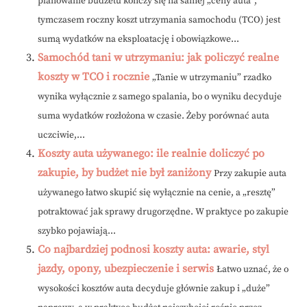
planowanie budżetu kończy się na samej „ceny auta”,
tymczasem roczny koszt utrzymania samochodu (TCO) jest
sumą wydatków na eksploatację i obowiązkowe...
Samochód tani w utrzymaniu: jak policzyć realne
koszty w TCO i rocznie
„Tanie w utrzymaniu” rzadko
wynika wyłącznie z samego spalania, bo o wyniku decyduje
suma wydatków rozłożona w czasie. Żeby porównać auta
uczciwie,...
Koszty auta używanego: ile realnie doliczyć po
zakupie, by budżet nie był zaniżony
Przy zakupie auta
używanego łatwo skupić się wyłącznie na cenie, a „resztę”
potraktować jak sprawy drugorzędne. W praktyce po zakupie
szybko pojawiają...
Co najbardziej podnosi koszty auta: awarie, styl
jazdy, opony, ubezpieczenie i serwis
Łatwo uznać, że o
wysokości kosztów auta decyduje głównie zakup i „duże”