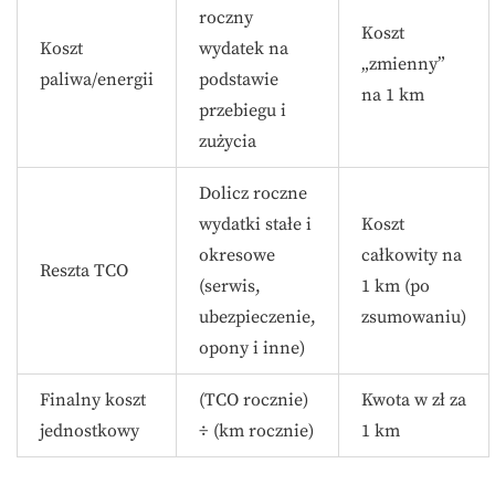
roczny
Koszt
Koszt
wydatek na
„zmienny”
paliwa/energii
podstawie
na 1 km
przebiegu i
zużycia
Dolicz roczne
wydatki stałe i
Koszt
okresowe
całkowity na
Reszta TCO
(serwis,
1 km (po
ubezpieczenie,
zsumowaniu)
opony i inne)
Finalny koszt
(TCO rocznie)
Kwota w zł za
jednostkowy
÷ (km rocznie)
1 km