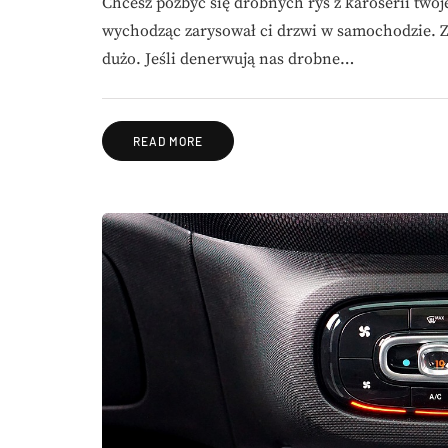
Chcesz pozbyć się drobnych rys z karoserii two
wychodząc zarysował ci drzwi w samochodzie. Z
dużo. Jeśli denerwują nas drobne…
READ MORE