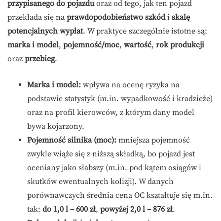
przypisanego do pojazdu
oraz od tego, jak ten pojazd
przekłada się na
prawdopodobieństwo szkód
i
skalę
potencjalnych wypłat
. W praktyce szczególnie istotne są:
marka i model
,
pojemność/moc
,
wartość
,
rok produkcji
oraz
przebieg
.
Marka i model:
wpływa na ocenę ryzyka na
podstawie statystyk (m.in. wypadkowość i kradzieże)
oraz na profil kierowców, z którym dany model
bywa kojarzony.
Pojemność silnika (moc):
mniejsza pojemność
zwykle wiąże się z niższą składką, bo pojazd jest
oceniany jako słabszy (m.in. pod kątem osiągów i
skutków ewentualnych kolizji). W danych
porównawczych średnia cena OC kształtuje się m.in.
tak:
do 1,0 l – 600 zł
,
powyżej 2,0 l – 876 zł
.