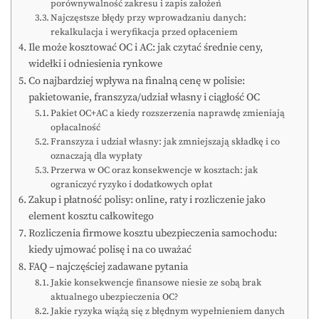
porównywalność zakresu i zapis założeń
Najczęstsze błędy przy wprowadzaniu danych:
rekalkulacja i weryfikacja przed opłaceniem
Ile może kosztować OC i AC: jak czytać średnie ceny,
widełki i odniesienia rynkowe
Co najbardziej wpływa na finalną cenę w polisie:
pakietowanie, franszyza/udział własny i ciągłość OC
Pakiet OC+AC a kiedy rozszerzenia naprawdę zmieniają
opłacalność
Franszyza i udział własny: jak zmniejszają składkę i co
oznaczają dla wypłaty
Przerwa w OC oraz konsekwencje w kosztach: jak
ograniczyć ryzyko i dodatkowych opłat
Zakup i płatność polisy: online, raty i rozliczenie jako
element kosztu całkowitego
Rozliczenia firmowe kosztu ubezpieczenia samochodu:
kiedy ujmować polisę i na co uważać
FAQ – najczęściej zadawane pytania
Jakie konsekwencje finansowe niesie ze sobą brak
aktualnego ubezpieczenia OC?
Jakie ryzyka wiążą się z błędnym wypełnieniem danych