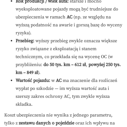
Rok produkcji / wiek auta:
starsze i mocno
wyeksploatowane pojazdy mogą być trudniejsze do
ubezpieczenia w ramach
AC
(np. ze względu na
wyższą podatność na awarie i gorszą bazę do wyceny
ryzyka).
Przebieg:
wyższy przebieg zwykle oznacza większe
ryzyko związane z eksploatacją i stanem
technicznym, co przekłada się na wycenę OC (w
przybliżeniu:
do 50 tys. km – 612 zł
,
powyżej 250 tys.
km – 849 zł
).
Wartość pojazdu:
w
AC
ma znaczenie dla rozliczeń
wypłat po szkodzie — im wyższa wartość auta i
szerszy zakres ochrony AC, tym zwykle wyższa
składka.
Koszt ubezpieczenia nie wynika z jednego parametru,
tylko z
zestawu danych o pojeździe
oraz ich wpływu na