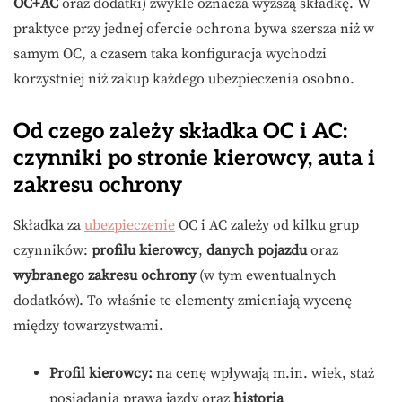
OC+AC
oraz dodatki) zwykle oznacza wyższą składkę. W
praktyce przy jednej ofercie ochrona bywa szersza niż w
samym OC, a czasem taka konfiguracja wychodzi
korzystniej niż zakup każdego ubezpieczenia osobno.
Od czego zależy składka OC i AC:
czynniki po stronie kierowcy, auta i
zakresu ochrony
Składka za
ubezpieczenie
OC i AC zależy od kilku grup
czynników:
profilu kierowcy
,
danych pojazdu
oraz
wybranego zakresu ochrony
(w tym ewentualnych
dodatków). To właśnie te elementy zmieniają wycenę
między towarzystwami.
Profil kierowcy:
na cenę wpływają m.in. wiek, staż
posiadania prawa jazdy oraz
historia