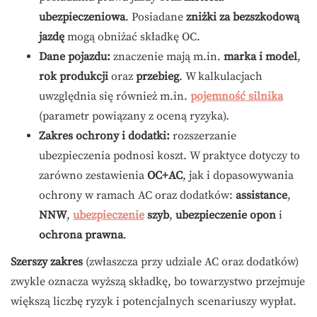
ubezpieczeniowa
. Posiadane
zniżki za bezszkodową
jazdę
mogą obniżać składkę OC.
Dane pojazdu:
znaczenie mają m.in.
marka i model
,
rok produkcji
oraz
przebieg
. W kalkulacjach
uwzględnia się również m.in.
pojemność silnika
(parametr powiązany z oceną ryzyka).
Zakres ochrony i dodatki:
rozszerzanie
ubezpieczenia podnosi koszt. W praktyce dotyczy to
zarówno zestawienia
OC+AC
, jak i dopasowywania
ochrony w ramach AC oraz dodatków:
assistance
,
NNW
,
ubezpieczenie
szyb
,
ubezpieczenie opon
i
ochrona prawna
.
Szerszy zakres
(zwłaszcza przy udziale AC oraz dodatków)
zwykle oznacza wyższą składkę, bo towarzystwo przejmuje
większą liczbę ryzyk i potencjalnych scenariuszy wypłat.