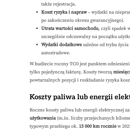
także rejestracja.
Koszt ryzyka i napraw
– wydatki na nieprz
po zakończeniu okresu gwarancyjnego).
Utrata wartości samochodu
, czyli spadek 
szczególnie odczuwalny na początku użyt
Wydatki dodatkowe
zależne od trybu życia 
autostradowe.
W budżecie roczny TCO jest punktem odniesienia:
tylko pojedynczą fakturę. Koszty tworzą
miesięc
powtarzalnych pozycji i rozkładanie ryzyka kos
Koszty paliwa lub energii elek
Roczne koszty paliwa lub energii elektrycznej z
użytkowania
(m.in. liczby przejechanych kilomet
typowym przebiegu ok.
15 000 km rocznie
w 2025