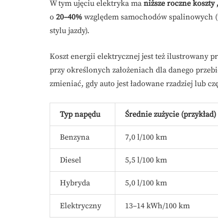
W tym ujęciu elektryka ma
niższe roczne koszty
o
20–40%
względem samochodów spalinowych (w z
stylu jazdy).
Koszt energii elektrycznej jest też ilustrowany
przy określonych założeniach dla danego przebi
zmieniać, gdy auto jest ładowane rzadziej lub cz
Typ napędu
Średnie zużycie (przykład)
Benzyna
7,0 l/100 km
Diesel
5,5 l/100 km
Hybryda
5,0 l/100 km
Elektryczny
13–14 kWh/100 km