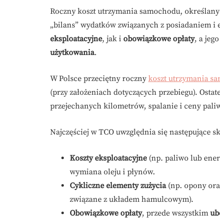
Roczny koszt utrzymania samochodu, określan
„bilans” wydatków związanych z posiadaniem i 
eksploatacyjne
, jak i
obowiązkowe opłaty
, a jeg
użytkowania
.
W Polsce przeciętny roczny
koszt utrzymania 
(przy założeniach dotyczących przebiegu). Ostat
przejechanych kilometrów, spalanie i ceny pali
Najczęściej w TCO uwzględnia się następujące sk
Koszty eksploatacyjne
(np. paliwo lub energ
wymiana oleju i płynów.
Cykliczne elementy zużycia
(np. opony oraz
związane z układem hamulcowym).
Obowiązkowe opłaty
, przede wszystkim
ub