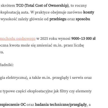
y skrótem
TCO (Total Cost of Ownership)
, to roczny
eksploatacją auta. W praktyce obejmuje zarówno
koszty
o wysokość zależy głównie od
przebiegu
oraz
sposobu
samochodu osobowego
w 2025 roku wynosi
9000–13 000 zł
eczna kwota może się zmieniać m.in. przez liczbę
wa.
ładniki:
ia elektryczna), a także m.in. przeglądy i serwis oraz
 typowe części eksploatacyjne jak filtry czy elementy
ezpieczenie OC
oraz
badania techniczne/przeglądy
, a