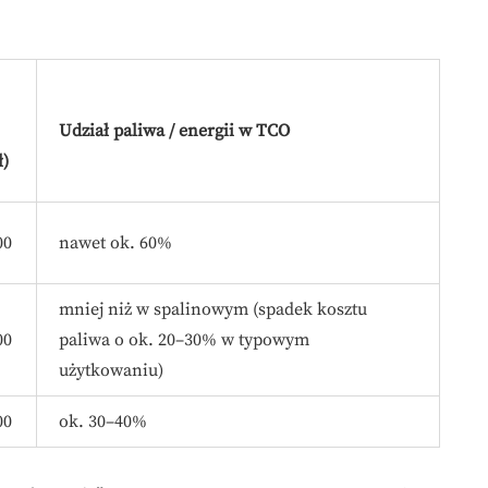
Udział paliwa / energii w TCO
ł)
00
nawet ok. 60%
mniej niż w spalinowym (spadek kosztu
00
paliwa o ok. 20–30% w typowym
użytkowaniu)
00
ok. 30–40%