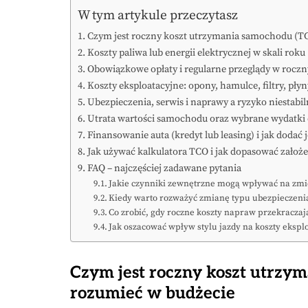
W tym artykule przeczytasz
Czym jest roczny koszt utrzymania samochodu (TC
Koszty paliwa lub energii elektrycznej w skali roku
Obowiązkowe opłaty i regularne przeglądy w roc
Koszty eksploatacyjne: opony, hamulce, filtry, pły
Ubezpieczenia, serwis i naprawy a ryzyko niestab
Utrata wartości samochodu oraz wybrane wydatki
Finansowanie auta (kredyt lub leasing) i jak dodać 
Jak używać kalkulatora TCO i jak dopasować założen
FAQ – najczęściej zadawane pytania
Jakie czynniki zewnętrzne mogą wpływać na zm
Kiedy warto rozważyć zmianę typu ubezpieczenia
Co zrobić, gdy roczne koszty napraw przekracza
Jak oszacować wpływ stylu jazdy na koszty eksplo
Czym jest roczny koszt utrzym
rozumieć w budżecie