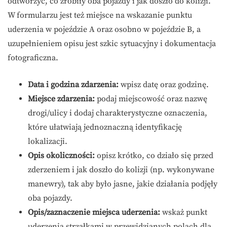
odtworzyć, co zrobiły oba pojazdy i jak doszło do kolizji.
W formularzu jest też miejsce na wskazanie punktu
uderzenia w pojeździe A oraz osobno w pojeździe B, a
uzupełnieniem opisu jest szkic sytuacyjny i dokumentacja
fotograficzna.
Data i godzina zdarzenia:
wpisz datę oraz godzinę.
Miejsce zdarzenia:
podaj miejscowość oraz nazwę
drogi/ulicy i dodaj charakterystyczne oznaczenia,
które ułatwiają jednoznaczną identyfikację
lokalizacji.
Opis okoliczności:
opisz krótko, co działo się przed
zderzeniem i jak doszło do kolizji (np. wykonywane
manewry), tak aby było jasne, jakie działania podjęły
oba pojazdy.
Opis/zaznaczenie miejsca uderzenia:
wskaż punkt
uderzenia strzałkami w przewidzianych polach dla