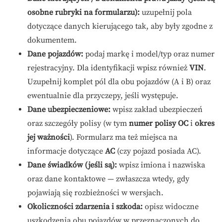
osobne rubryki na formularzu):
uzupełnij pola
dotyczące danych kierującego tak, aby były zgodne z
dokumentem.
Dane pojazdów:
podaj markę i model/typ oraz numer
rejestracyjny. Dla identyfikacji wpisz również
VIN
.
Uzupełnij komplet pól dla obu pojazdów (A i B) oraz
ewentualnie dla przyczepy, jeśli występuje.
Dane ubezpieczeniowe:
wpisz zakład ubezpieczeń
oraz szczegóły polisy (w tym
numer polisy OC
i
okres
jej ważności
). Formularz ma też miejsca na
informacje dotyczące
AC
(czy pojazd posiada AC).
Dane świadków (jeśli są):
wpisz imiona i nazwiska
oraz dane kontaktowe — zwłaszcza wtedy, gdy
pojawiają się rozbieżności w wersjach.
Okoliczności zdarzenia i szkoda:
opisz widoczne
uszkodzenia obu pojazdów w przeznaczonych do