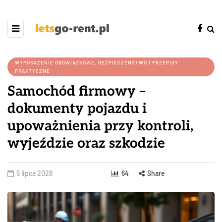
WYPOSAŻENIE OBOWIĄZKOWE, BEZPIECZEŃSTWO I PRZEPISY
PRAKTYCZNE
Samochód firmowy –
dokumenty pojazdu i
upoważnienia przy kontroli,
wyjeździe oraz szkodzie
5 lipca 2026
64
Share