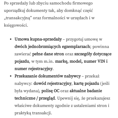
Po sprzedaży lub zbyciu samochodu firmowego
uporządkuj dokumenty tak, aby domknąć część
„transakcyjną” oraz formalności w urzędach i w
księgowości.
Umowa kupna-sprzedaży
– przygotuj umowę w
dwóch jednobrzmiących egzemplarzach
; powinna
zawierać
pełne dane stron
oraz
szczegóły dotyczące
pojazdu
, w tym m.in.
markę, model, numer VIN i
numer rejestracyjny
.
Przekazanie dokumentów nabywcy
– przekaż
nabywcy:
dowód rejestracyjny
,
kartę pojazdu
(jeśli
była wydana),
polisę OC
oraz
aktualne badanie
techniczne / przegląd
. Upewnij się, że przekazujesz
właściwe dokumenty zgodnie z ustaleniami stron i
praktyką transakcji.