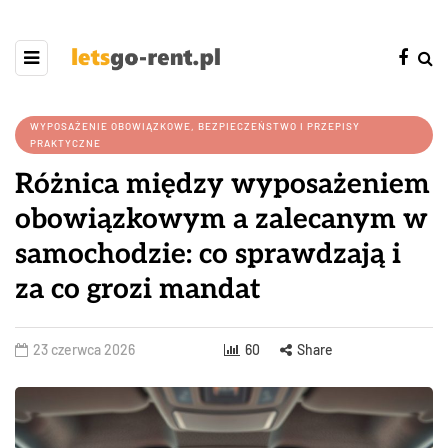
WYPOSAŻENIE OBOWIĄZKOWE, BEZPIECZEŃSTWO I PRZEPISY
PRAKTYCZNE
Różnica między wyposażeniem
obowiązkowym a zalecanym w
samochodzie: co sprawdzają i
za co grozi mandat
23 czerwca 2026
60
Share