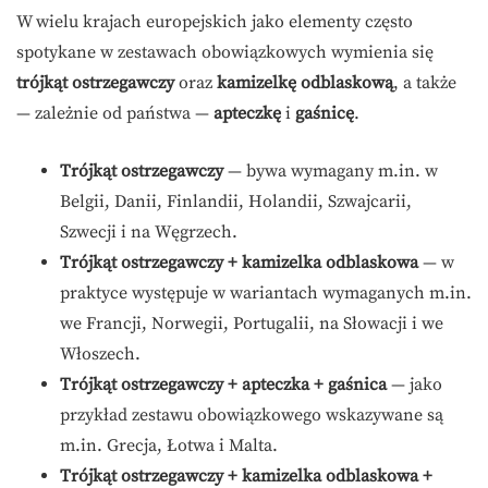
W wielu krajach europejskich jako elementy często
spotykane w zestawach obowiązkowych wymienia się
trójkąt ostrzegawczy
oraz
kamizelkę odblaskową
, a także
— zależnie od państwa —
apteczkę
i
gaśnicę
.
Trójkąt ostrzegawczy
— bywa wymagany m.in. w
Belgii, Danii, Finlandii, Holandii, Szwajcarii,
Szwecji i na Węgrzech.
Trójkąt ostrzegawczy + kamizelka odblaskowa
— w
praktyce występuje w wariantach wymaganych m.in.
we Francji, Norwegii, Portugalii, na Słowacji i we
Włoszech.
Trójkąt ostrzegawczy + apteczka + gaśnica
— jako
przykład zestawu obowiązkowego wskazywane są
m.in. Grecja, Łotwa i Malta.
Trójkąt ostrzegawczy + kamizelka odblaskowa +