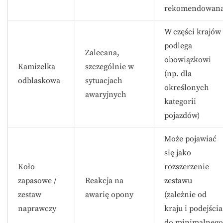
rekomendowan
W części krajów
podlega
Zalecana,
obowiązkowi
Kamizelka
szczególnie w
(np. dla
odblaskowa
sytuacjach
określonych
awaryjnych
kategorii
pojazdów)
Może pojawiać
się jako
Koło
rozszerzenie
zapasowe /
Reakcja na
zestawu
zestaw
awarię opony
(zależnie od
naprawczy
kraju i podejścia
do minimalnego