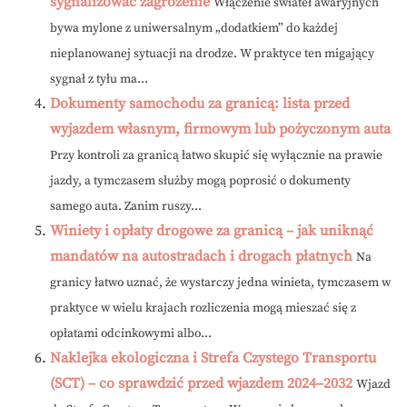
sygnalizować zagrożenie
Włączenie świateł awaryjnych
bywa mylone z uniwersalnym „dodatkiem” do każdej
nieplanowanej sytuacji na drodze. W praktyce ten migający
sygnał z tyłu ma...
Dokumenty samochodu za granicą: lista przed
wyjazdem własnym, firmowym lub pożyczonym auta
Przy kontroli za granicą łatwo skupić się wyłącznie na prawie
jazdy, a tymczasem służby mogą poprosić o dokumenty
samego auta. Zanim ruszy...
Winiety i opłaty drogowe za granicą – jak uniknąć
mandatów na autostradach i drogach płatnych
Na
granicy łatwo uznać, że wystarczy jedna winieta, tymczasem w
praktyce w wielu krajach rozliczenia mogą mieszać się z
opłatami odcinkowymi albo...
Naklejka ekologiczna i Strefa Czystego Transportu
(SCT) – co sprawdzić przed wjazdem 2024–2032
Wjazd