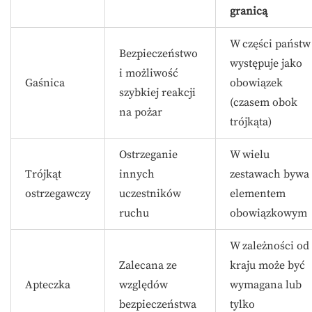
granicą
W części państw
Bezpieczeństwo
występuje jako
i możliwość
Gaśnica
obowiązek
szybkiej reakcji
(czasem obok
na pożar
trójkąta)
Ostrzeganie
W wielu
Trójkąt
innych
zestawach bywa
ostrzegawczy
uczestników
elementem
ruchu
obowiązkowym
W zależności od
Zalecana ze
kraju może być
Apteczka
względów
wymagana lub
bezpieczeństwa
tylko