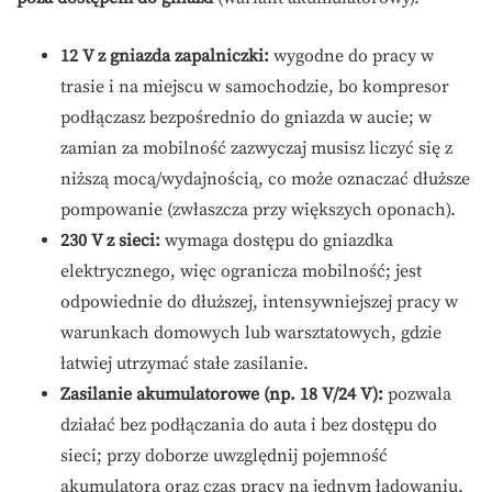
12 V z gniazda zapalniczki:
wygodne do pracy w
trasie i na miejscu w samochodzie, bo kompresor
podłączasz bezpośrednio do gniazda w aucie; w
zamian za mobilność zazwyczaj musisz liczyć się z
niższą mocą/wydajnością, co może oznaczać dłuższe
pompowanie (zwłaszcza przy większych oponach).
230 V z sieci:
wymaga dostępu do gniazdka
elektrycznego, więc ogranicza mobilność; jest
odpowiednie do dłuższej, intensywniejszej pracy w
warunkach domowych lub warsztatowych, gdzie
łatwiej utrzymać stałe zasilanie.
Zasilanie akumulatorowe (np. 18 V/24 V):
pozwala
działać bez podłączania do auta i bez dostępu do
sieci; przy doborze uwzględnij pojemność
akumulatora oraz czas pracy na jednym ładowaniu,