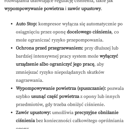
rozwiązania ułatwiające regulację ciśnienia, takie jak
wypompowywanie powietrza
i
zawór upustowy
.
Auto Stop:
kompresor wyłącza się automatycznie po
osiągnięciu przez oponę
docelowego ciśnienia
, co
może ograniczać ryzyko przepompowania.
Ochrona przed przegrzewaniem:
przy dłuższej lub
bardziej intensywnej pracy system może
wyłączyć
urządzenie albo ograniczyć jego pracę
, aby
zmniejszać ryzyko niepożądanych skutków
nagrzewania.
Wypompowywanie powietrza (spuszczanie):
pozwala
szybko
usunąć część powietrza
z opony lub innych
przedmiotów, gdy trzeba obniżyć ciśnienie.
Zawór upustowy:
umożliwia
precyzyjne obniżanie
ciśnienia
bez konieczności całkowitego opróżniania
opony.