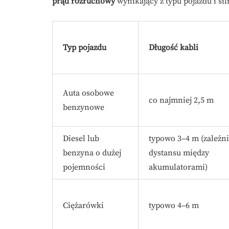
prąd rozruchowy
wynikający z typu pojazdu i sil
Typ pojazdu
Długość kabli
Auta osobowe
co najmniej 2,5 m
benzynowe
Diesel lub
typowo 3–4 m (zależn
benzyna o dużej
dystansu między
pojemności
akumulatorami)
Ciężarówki
typowo 4–6 m