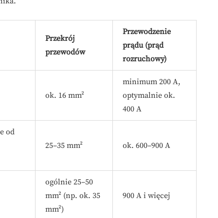
nika.
Przewodzenie
Przekrój
prądu (prąd
przewodów
rozruchowy)
minimum 200 A,
ok. 16 mm²
optymalnie ok.
400 A
ie od
25–35 mm²
ok. 600–900 A
ogólnie 25–50
mm² (np. ok. 35
900 A i więcej
mm²)