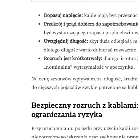
Dopasuj napięcie:
kable mają być przeznacz
Przekrój i prąd dobierz do zapotrzebowani
być wystarczającego zapasu prądu chwilo
Uwzględnij długość:
zbyt duża odległość m
dlatego długość warto dobierać rozważnie.
Rozruch jest krótkotrwały:
dlatego istotna 
„nominalna” wytrzymałość w spoczynku.
Na cenę zestawów wpływa m.in. długość, średnic
do cięższych pojazdów zwykle potrzebne są kab
Bezpieczny rozruch z kablami:
ograniczania ryzyka
Przy uruchamianiu pojazdu przy użyciu kabli ro
niepotrzebnego iskrzenia oraz zachowanie prawi