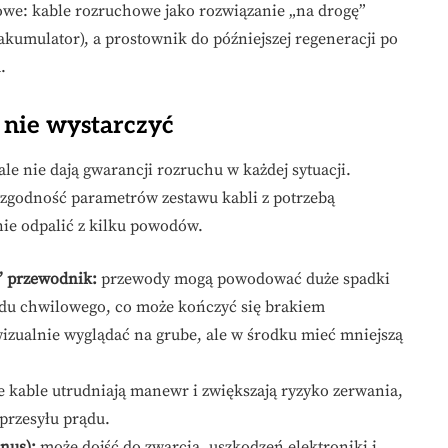
powe: kable rozruchowe jako rozwiązanie „na drogę”
akumulator), a prostownik do późniejszej regeneracji po
.
 nie wystarczyć
le nie dają gwarancji rozruchu w każdej sytuacji.
a zgodność parametrów zestawu kabli z potrzebą
ie odpalić z kilku powodów.
” przewodnik:
przewody mogą powodować duże spadki
rądu chwilowego, co może kończyć się brakiem
izualnie wyglądać na grube, ale w środku mieć mniejszą
e kable utrudniają manewr i zwiększają ryzyko zerwania,
przesyłu prądu.
nus):
może dojść do zwarcia, uszkodzeń elektroniki i