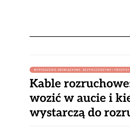
WYPOSAŻENIE OBOWIĄZKOWE, BEZPIECZEŃSTWO I PRZEPIS
Kable rozruchowe:
wozić w aucie i ki
wystarczą do roz