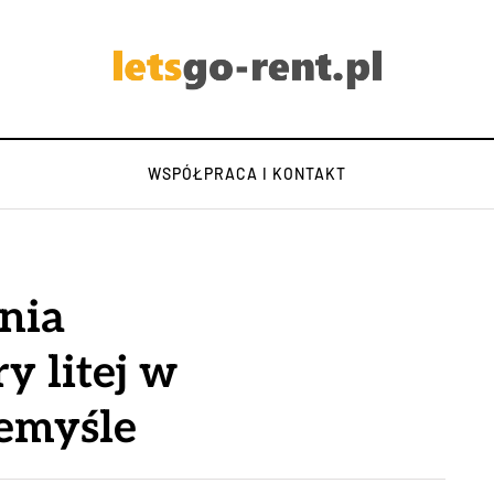
WSPÓŁPRACA I KONTAKT
ania
y litej w
emyśle