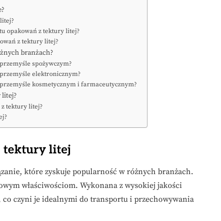
e?
itej?
u opakowań z tektury litej?
owań z tektury litej?
różnych branżach?
 w przemyśle spożywczym?
w przemyśle elektronicznym?
j w przemyśle kosmetycznym i farmaceutycznym?
litej?
 tektury litej?
ej?
ektury litej
zanie, które zyskuje popularność w różnych branżach.
kowym właściwościom. Wykonana z wysokiej jakości
ą, co czyni je idealnymi do transportu i przechowywania