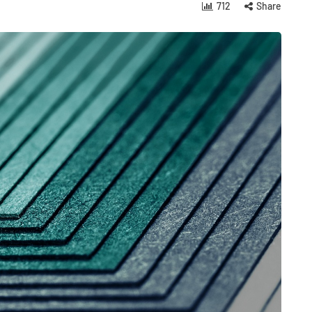
712
Share