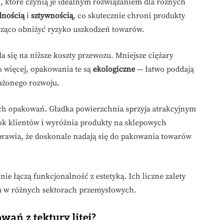
i, które czynią je idealnym rozwiązaniem dla różnych
dnością
i
sztywnością
, co skutecznie chroni produkty
cząco obniżyć ryzyko uszkodzeń towarów.
da się na niższe koszty przewozu. Mniejsze ciężary
o więcej, opakowania te są
ekologiczne
— łatwo poddają
ważonego rozwoju.
ch opakowań. Gładka powierzchnia sprzyja atrakcyjnym
ok klientów i wyróżnia produkty na sklepowych
rawia, że doskonale nadają się do pakowania towarów
nie łączą funkcjonalność z estetyką. Ich liczne zalety
em w różnych sektorach przemysłowych.
wań z tektury litej?