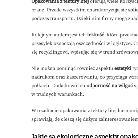
Opakowania z tektury litej
oferują wiele korzyśc
branż. Przede wszystkim charakteryzują się
soli
podczas transportu. Dzięki nim firmy mogą zna
Kolejnym atutem jest ich
lekkość
, która przekła
przesyłek oznaczają oszczędności w logistyce. C
się recyklingowi, wpisując się w trend zrówno
Nie można pominąć również aspektu
estetyki
ty
nadrukom oraz kaszerowaniu, co przyciąga wzr
półkach. Dodatkowo ich
odporność na wilgoć
sp
w trudnych warunkach.
W rezultacie opakowania z tektury litej harmonij
sprawiają, że cieszą się dużym zainteresowani
Jakie są ekologiczne aspekty opako