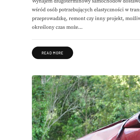
Wynajem długoterminowy samochodów dostawczyc
wśród osób potrzebujących elastyczności w trans
przeprowadzkę, remont czy inny projekt, możli
określony czas może…
READ MORE