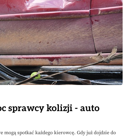
 sprawcy kolizji - auto
e mogą spotkać każdego kierowcę. Gdy już dojdzie do