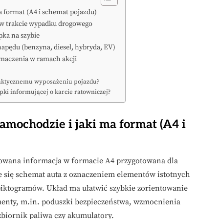
a format (A4 i schemat pojazdu)
h w trakcie wypadku drogowego
pka na szybie
napędu (benzyna, diesel, hybryda, EV)
łumaczenia w ramach akcji
a faktycznemu wyposażeniu pojazdu?
ki informującej o karcie ratowniczej?
samochodzie i jaki ma format (A4 i
zowana informacja w formacie A4 przygotowana dla
e się schemat auta z oznaczeniem elementów istotnych
piktogramów. Układ ma ułatwić szybkie zorientowanie
lementy, m.in. poduszki bezpieczeństwa, wzmocnienia
 zbiornik paliwa czy akumulatory.