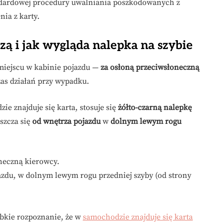
ndardowej procedury uwalniania poszkodowanych z
nia z karty.
zą i jak wygląda nalepka na szybie
miejscu w kabinie pojazdu —
za osłoną przeciwsłoneczną
zas działań przy wypadku.
ie znajduje się karta, stosuje się
żółto-czarną nalepkę
szcza się
od wnętrza pojazdu
w
dolnym lewym rogu
neczną kierowcy.
zdu, w dolnym lewym rogu przedniej szyby (od strony
bkie rozpoznanie, że w
samochodzie znajduje się karta