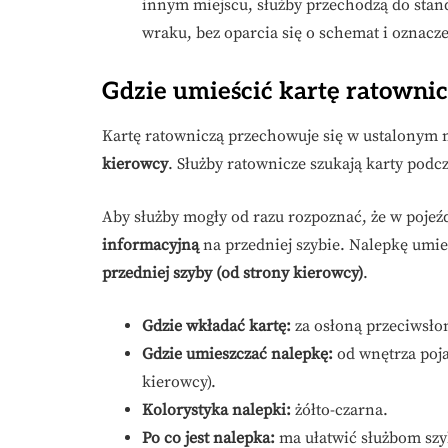
innym miejscu, służby przechodzą do sta
wraku, bez oparcia się o schemat i oznacze
Gdzie umieścić kartę ratownic
Kartę ratowniczą przechowuje się w ustalonym 
kierowcy
. Służby ratownicze szukają karty podc
Aby służby mogły od razu rozpoznać, że w pojeźdz
informacyjną
na przedniej szybie. Nalepkę umie
przedniej szyby (od strony kierowcy)
.
Gdzie wkładać kartę:
za osłoną przeciwsło
Gdzie umieszczać nalepkę:
od wnętrza poja
kierowcy).
Kolorystyka nalepki:
żółto-czarna.
Po co jest nalepka:
ma ułatwić służbom szy