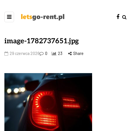
image-1782737651.jpg
29 czerwca 2026
0
23
Share