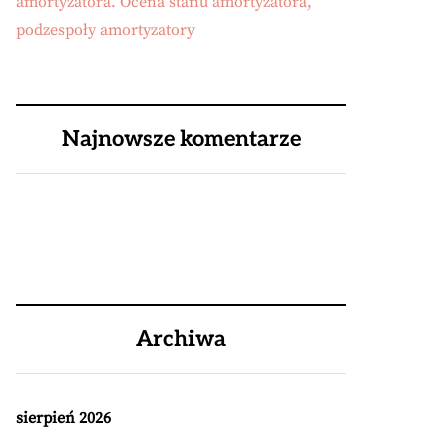
amortyzatora. Ocena stanu amortyzatora,
podzespoły amortyzatory
Najnowsze komentarze
Archiwa
sierpień 2026