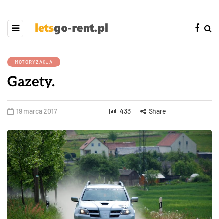
MOTORYZACJA
Gazety.
19 marca 2017
433
Share