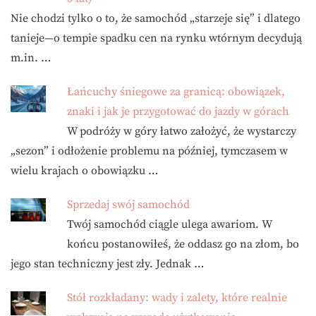
Nie chodzi tylko o to, że samochód „starzeje się” i dlatego
tanieje—o tempie spadku cen na rynku wtórnym decydują
m.in. …
Łańcuchy śniegowe za granicą: obowiązek,
znaki i jak je przygotować do jazdy w górach
W podróży w góry łatwo założyć, że wystarczy
„sezon” i odłożenie problemu na później, tymczasem w
wielu krajach o obowiązku …
Sprzedaj swój samochód
Twój samochód ciągle ulega awariom. W
końcu postanowiłeś, że oddasz go na złom, bo
jego stan techniczny jest zły. Jednak …
Stół rozkładany: wady i zalety, które realnie