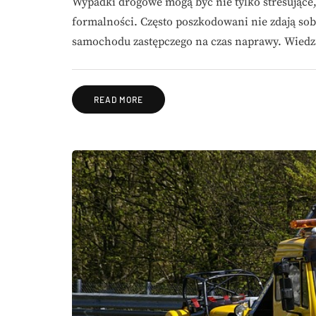
Wypadki drogowe mogą być nie tylko stresując
formalności. Często poszkodowani nie zdają so
samochodu zastępczego na czas naprawy. Wiedz
READ MORE