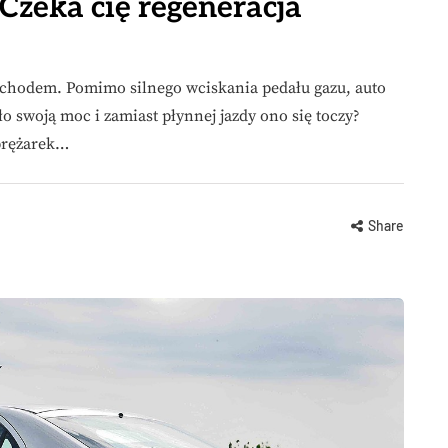
Czeka cię regeneracja
mochodem. Pomimo silnego wciskania pedału gazu, auto
ło swoją moc i zamiast płynnej jazdy ono się toczy?
prężarek…
Share