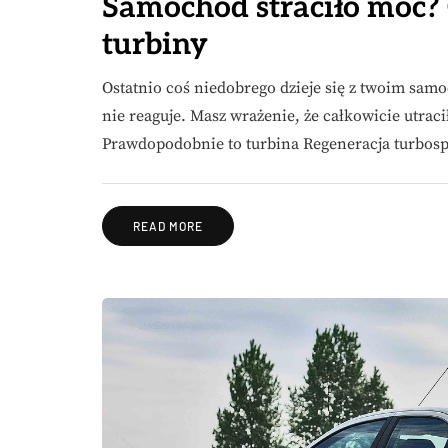
Samochód straciło moc? 
turbiny
Ostatnio coś niedobrego dzieje się z twoim sa
nie reaguje. Masz wrażenie, że całkowicie utraci
Prawdopodobnie to turbina Regeneracja turbos
READ MORE