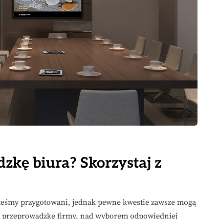
zkę biura? Skorzystaj z
esteśmy przygotowani, jednak pewne kwestie zawsze mogą
ąc przeprowadzkę firmy, nad wyborem odpowiedniej