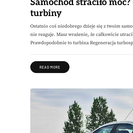
Samochód straciło moc? 
turbiny
Ostatnio coś niedobrego dzieje się z twoim sa
nie reaguje. Masz wrażenie, że całkowicie utraci
Prawdopodobnie to turbina Regeneracja turbos
READ MORE