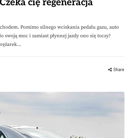
Czeka cię regeneracja
mochodem. Pomimo silnego wciskania pedału gazu, auto
ło swoją moc i zamiast płynnej jazdy ono się toczy?
prężarek…
Share