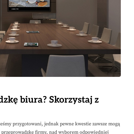
zkę biura? Skorzystaj z
esteśmy przygotowani, jednak pewne kwestie zawsze mogą
ąc przeprowadzkę firmy, nad wyborem odpowiedniej