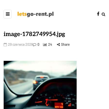
image-1782749954.jpg
29 czerwca 2026
0
24
Share