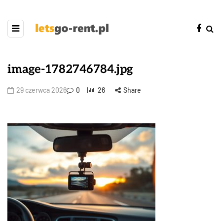
image-1782746784.jpg
29 czerwca 2026
0
26
Share