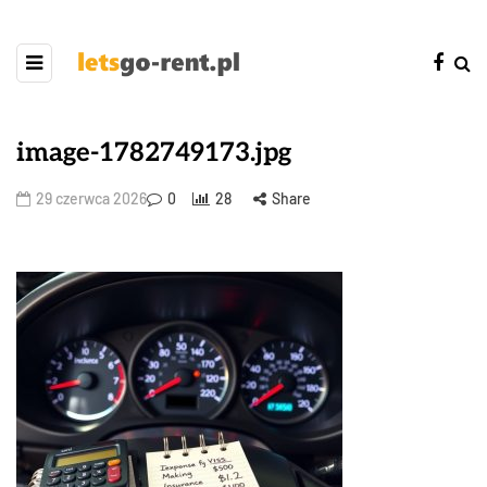
image-1782749173.jpg
29 czerwca 2026
0
28
Share