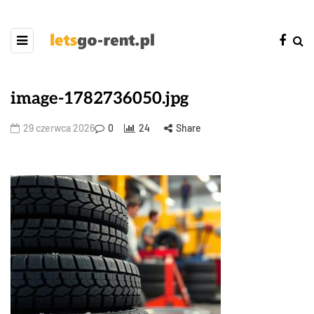
image-1782736050.jpg
29 czerwca 2026
0
24
Share