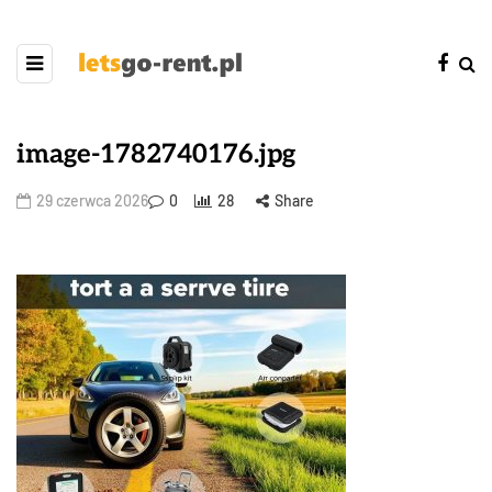
image-1782740176.jpg
29 czerwca 2026
0
28
Share