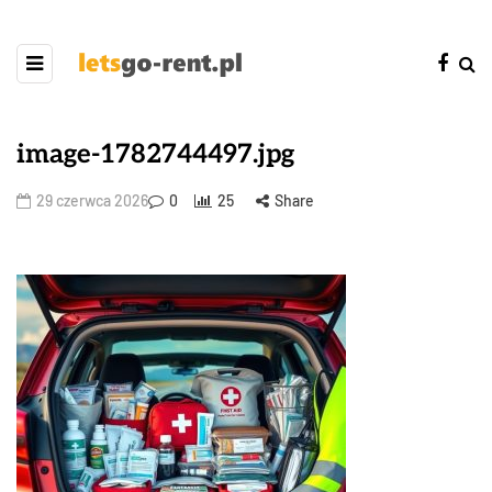
image-1782744497.jpg
29 czerwca 2026
0
25
Share